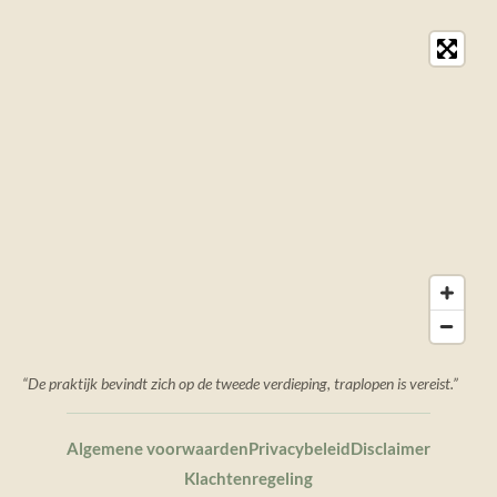
b
a
o
g
o
r
k
a
m
“De praktijk bevindt zich op de tweede verdieping, traplopen is vereist.”
Algemene voorwaarden
Privacybeleid
Disclaimer
Klachtenregeling