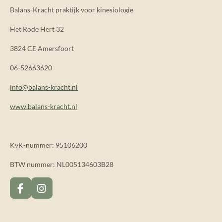
Balans-Kracht praktijk voor kinesiologie
Het Rode Hert 32
3824 CE Amersfoort
06-52663620
info@balans-kracht.nl
www.balans-kracht.nl
KvK-nummer: 95106200
BTW nummer: NL005134603B28
F
I
a
n
c
s
e
t