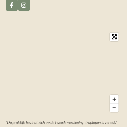
F
I
a
n
c
s
e
t
b
a
o
g
o
r
k
a
m
“De praktijk bevindt zich op de tweede verdieping, traplopen is vereist.”