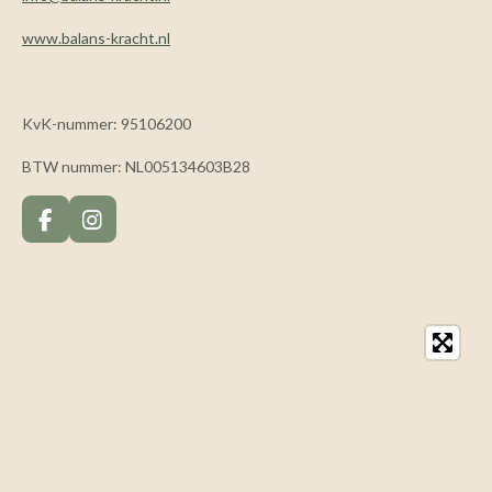
www.balans-kracht.nl
KvK-nummer: 95106200
BTW nummer: NL005134603B28
F
I
a
n
c
s
e
t
b
a
o
g
o
r
k
a
m