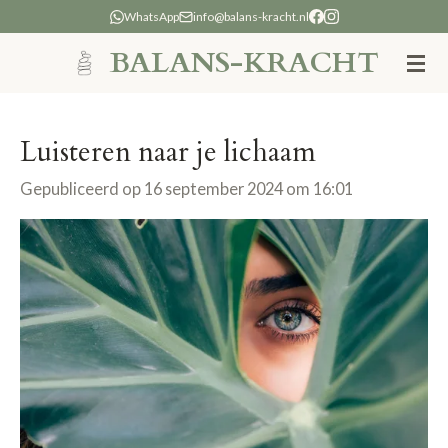
WhatsApp
info@balans-kracht.nl
Ga
direct
BALANS-KRACHT
naar
de
hoofdinhoud
Luisteren naar je lichaam
Gepubliceerd op 16 september 2024 om 16:01